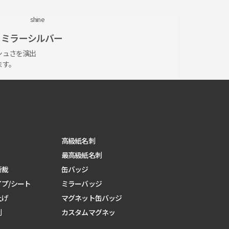
49,870円
90%割引
ミラーシルバー
シュさ
を演出
ます。
高級紙名刺
最高級紙名刺
断裁
缶バッジ
プ/シート
ミラーバッジ
上げ
マグネット缶バッジ
刺
カスタムマグネッ