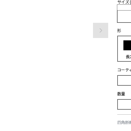
サイズ 
形
長
コーテ
数量
四角断裁 