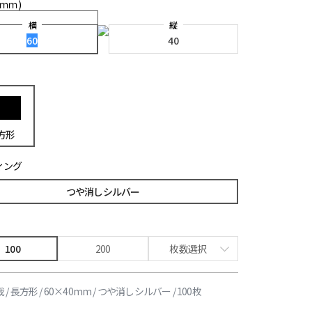
(ｍｍ)
横
縦
方形
ィング
つや消しシルバー
100
200
枚数選択
5,810円
63%割引
/ 長方形 / 60×40mm / つや消しシルバー / 100枚
6,080円
71%割引