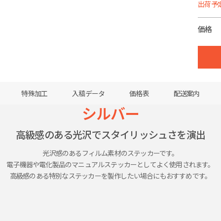
出荷予定
価格
0
1
特殊加工
入稿データ
価格表
配送案内
シルバー
高級感
のある
光沢で
スタイリッシュさを
演出
光沢感のある
フィルム素材の
ステッカーです。
電子機器や
電化製品の
マニュアルステッカー
として
よく
使用されます。
高級感
のある
特別な
ステッカーを
製作したい
場合
にも
おすすめです。