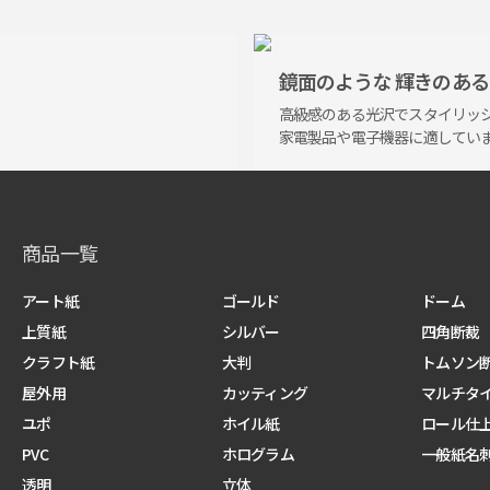
鏡面のような
輝きのある
高級感のある
光沢で
スタイリッ
家電製品や
電子機器
に適してい
商品一覧
アート紙
ゴールド
ドーム
上質紙
シルバー
四角断裁
クラフト紙
大判
トムソン
屋外用
カッティング
マルチタイ
ユポ
ホイル紙
ロール仕
PVC
ホログラム
一般紙名
透明
立体