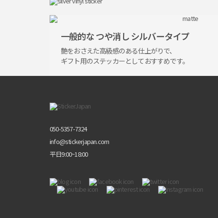
一般的な
つや消し
シルバータイプ
艶をおさえた
高級感のある仕上がりで、
ギフト用の
ステッカー
として
おすすめです。
050-5357-7324
info@stickerjapan.com
平日9:00~18:00