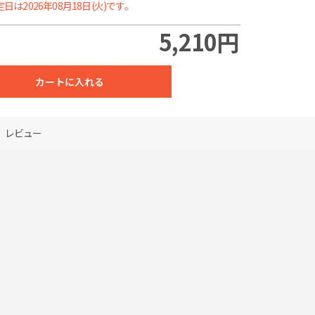
日は2026年08月18日(火)です。
6,380円
76%割引
5,210円
8,440円
84%割引
カートに入れる
13,490円
87%割引
19,150円
88%割引
レビュー
24,790円
88%割引
27,360円
89%割引
32,460円
90%割引
37,500円
90%割引
42,470円
90%割引
46,240円
90%割引