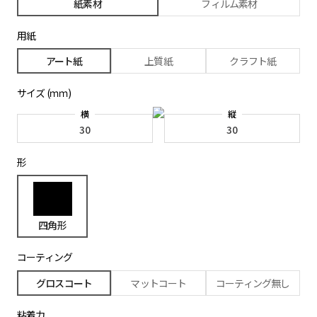
紙素材
フィルム素材
トムソン断裁
マルチタイプ/シート
用紙
ロール仕上げ
アート紙
上質紙
クラフト紙
サイズ (ｍｍ)
横
縦
形
四角形
コーティング
グロスコート
マットコート
コーティング無し
粘着力