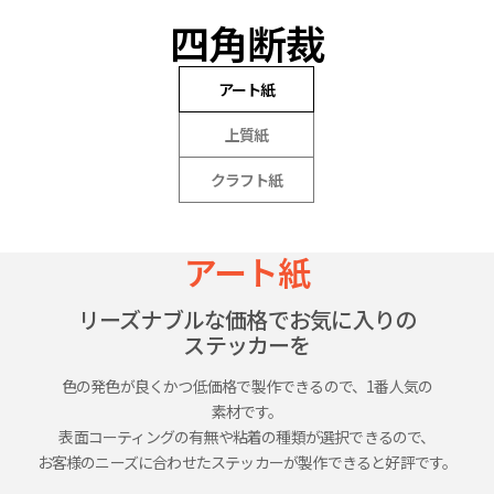
12,400円
90%割引
四角断裁
14,650円
90%割引
アート紙
16,840円
91%割引
上質紙
19,030円
91%割引
クラフト紙
20,910円
91%割引
0
1
22,460円
91%割引
アート紙
202,140円
92%割引
リーズナブルな
価格で
お気に入りの
ステッカーを
色の
発色が
良く
かつ
低価格で
製作
できる
ので、
1番
人気の
素材です。
表面
コーティングの
有無や
粘着の
種類が
選択で
きるので、
お客様の
ニーズに
合わせた
ステッカーが
製作
できると
好評です。