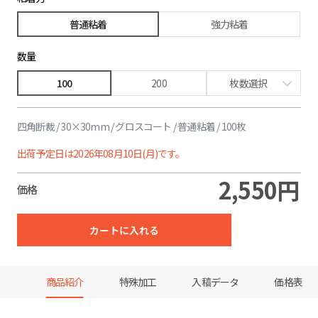
普通粘着
強力粘着
数量
100
200
枚数選択
2,820円
63%割引
四角断裁 / 30×30mm / グロスコート / 普通粘着 / 100枚
2,940円
71%割引
出荷予定日は2026年08月10日(月)です。
3,240円
75%割引
2,550円
価格
3,790円
85%割引
カートに入れる
5,870円
88%割引
8,190円
89%割引
商品紹介
特殊加工
入稿データ
価格表
10,600円
90%割引