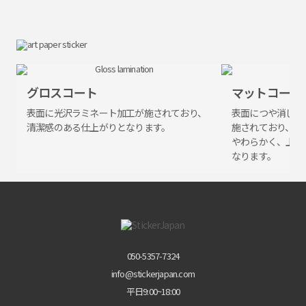
グロスコート
マットコート
表面に
光沢
ラミネート
加工が
施されており、
表面に
つや消し
ラ
清潔感の
ある
仕上がりと
なります。
施されており、
やわらかく、
上品
なります。
050-5357-7324
info@stickerjapan.com
平日9:00~18:00