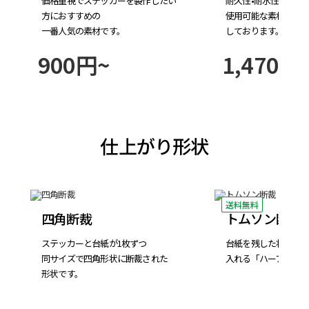
価格重視で
ステッカーを
製作したい
耐久性
•
耐水性
に優れ
方におすすめの
使用
可能な
素材も
ご
一番人気の素材です。
しております。
900円~
1,470円
仕上がり形状
送料無料
BEST
四角断裁
トムソン断裁
ステッカーと
台紙が
1枚ずつ
台紙を
残した
状態で
同サイズで
四角形状に
断裁された
入れる
「ハーフカッ
形状です。