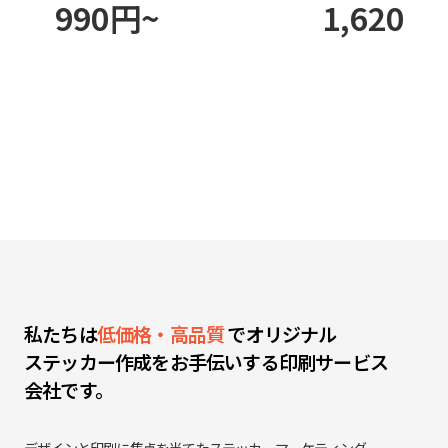
990円~
1,620円
私たちは
低価格
・
高品質
で
オリジナル
ステッカー
作成を
お手伝いする
印刷
サービス
会社です。
デザインと
印刷に
焦点を当てた
ステッカーマーケティング