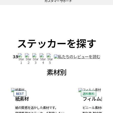
カスタマーサポート
ステッカーを
探す
3.9
私たちのレビューを読む
素材別
BEST
送料無料
紙素材
フィルム素材
紙の
質感を活かした
素材です。
ビニール素材の
ステ