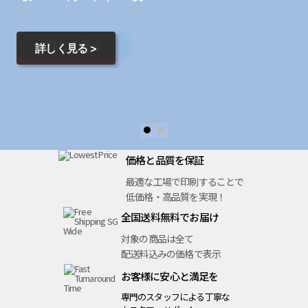
詳しく見る >
価格と
品質を
保証
最適な
工場で
印刷する
ことで
低価格
・
高品質を
実現！
全国
送料無料で
お届け
対象
の商品は
全て
配送料込みの
価格で
表示
お客様に
安心と
満足を
専門の
スタッフ
による
丁寧な