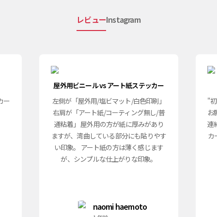
レビュー
Instagram
屋外用ビニール vs アート紙ステッカー
カー
左側が「屋外用/塩ビマット/白色印刷」
"
右肩が「アート紙/コーティング無し/普
お
通粘着」 屋外用の方が紙に厚みがあり
連
ますが、湾曲している部分にも貼りやす
カ
い印象。 アート紙の方は薄く感じます
が、シンプルな仕上がりな印象。
naomi haemoto