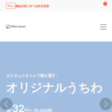
0
機械点検に伴う出荷日変更のお知...
News
カスタムスタイルで風を通す。
オリジナルうちわ
ステッカー
32
円
/100枚～
1枚
円〜 (10,000枚)