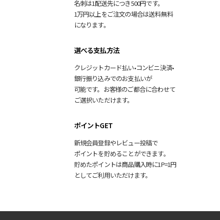
名刺は
1配送先
につき
500円です。
1万円以上
をご注文
の場合は
送料無料
になります。
選べる支払方法
クレジットカード払い
•
コンビニ決済
•
銀行振り込み
での
お支払いが
可能です。
お客様の
ご都合
に合わせて
ご選択
いただけます。
ポイントGET
新規
会員登録や
レビュー投稿で
ポイントを
貯める
ことができます。
貯めた
ポイントは
商品
購入時に
1P=1円
として
ご利用いただけます。