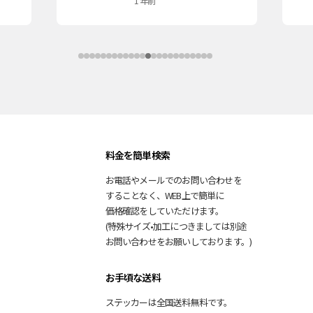
1 年前
料金を簡単検索
お電話や
メール
での
お問い合わせを
することなく、
WEB上で
簡単に
価格確認を
していただけます。
(特殊サイズ
•
加工に
つきましては
別途
お問い合わせを
お願いしております。)
お手頃な送料
ステッカーは
全国
送料無料です。