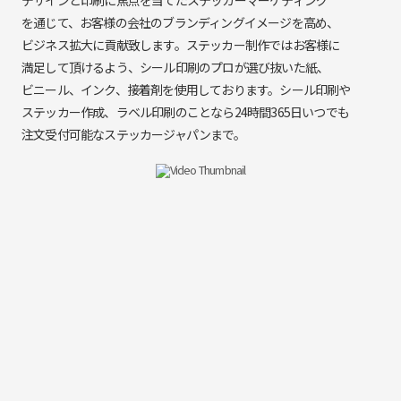
を通じて、
お客様の
会社の
ブランディングイメージを
高め、
ビジネス拡大に
貢献致します。
ステッカー制作では
お客様に
満足して頂けるよう、
シール印刷の
プロが
選び抜いた
紙、
ビニール、
インク、
接着剤を
使用しております。
シール印刷や
ステッカー作成、
ラベル印刷
のことなら
24時間365日
いつでも
注文受付可能な
ステッカージャパンまで。