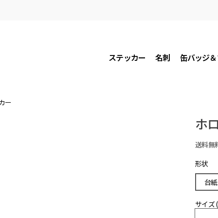
ステッカー
名刺
缶バッジ＆
カー
ホロ
送料無
形状
台紙
サイズ 