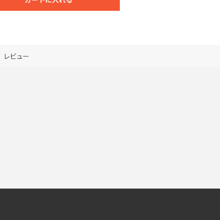
26,500円
93%割引
33,910円
94%割引
48,160円
95%割引
レビュー
79,410円
96%割引
714,680円
96%割引