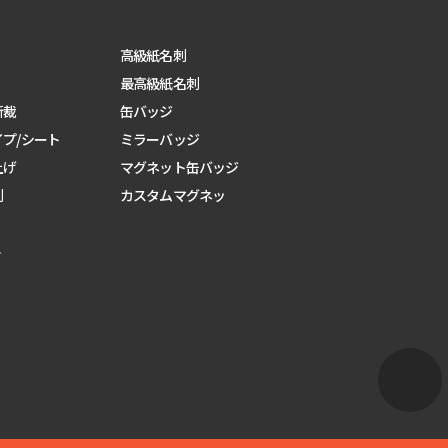
高級紙名刺
最高級紙名刺
断裁
缶バッジ
プ/シート
ミラーバッジ
上げ
マグネット缶バッジ
刺
カスタムマグネッ
ジ