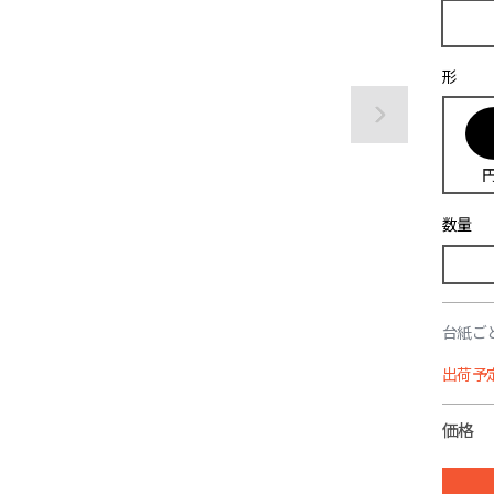
形
数量
台紙ごとカ
出荷予定
価格