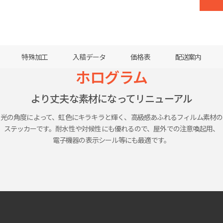
0
1
特殊加工
入稿データ
価格表
配送案内
ホログラム
より
丈夫な
素材に
なって
リニューアル
光の
角度によって、
虹色に
キラキラと
輝く、
高級感
あふれる
フィルム素材の
ステッカーです。
耐水性や
対候性にも
優れるので、
屋外での
注意喚起用、
電子機器の
表示シール等
にも
最適です。