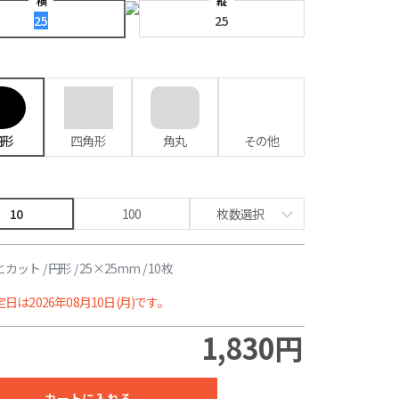
横
縦
円形
四角形
角丸
その他
10
100
枚数選択
8,470円
77%割引
ット / 円形 / 25×25mm / 10枚
9,770円
82%割引
日は2026年08月10日(月)です。
12,170円
87%割引
1,830円
17,480円
90%割引
カートに入れる